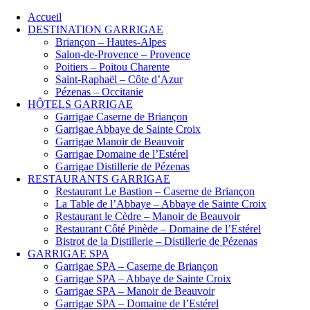
Accueil
DESTINATION GARRIGAE
Briançon – Hautes-Alpes
Salon-de-Provence – Provence
Poitiers – Poitou Charente
Saint-Raphaël – Côte d’Azur
Pézenas – Occitanie
HÔTELS GARRIGAE
Garrigae Caserne de Briançon
Garrigae Abbaye de Sainte Croix
Garrigae Manoir de Beauvoir
Garrigae Domaine de l’Estérel
Garrigae Distillerie de Pézenas
RESTAURANTS GARRIGAE
Restaurant Le Bastion – Caserne de Briançon
La Table de l’Abbaye – Abbaye de Sainte Croix
Restaurant le Cèdre – Manoir de Beauvoir
Restaurant Côté Pinède – Domaine de l’Estérel
Bistrot de la Distillerie – Distillerie de Pézenas
GARRIGAE SPA
Garrigae SPA – Caserne de Briançon
Garrigae SPA – Abbaye de Sainte Croix
Garrigae SPA – Manoir de Beauvoir
Garrigae SPA – Domaine de l’Estérel