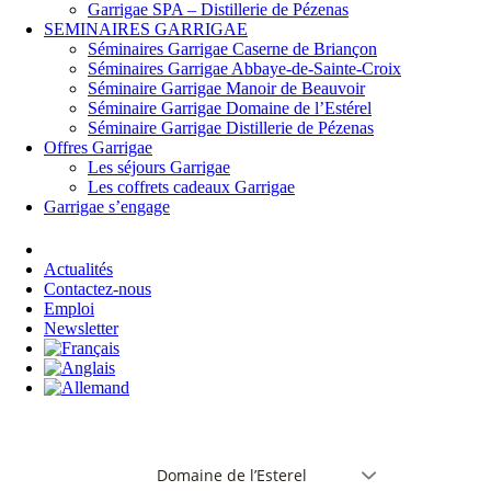
Garrigae SPA – Distillerie de Pézenas
SEMINAIRES GARRIGAE
Séminaires Garrigae Caserne de Briançon
Séminaires Garrigae Abbaye-de-Sainte-Croix
Séminaire Garrigae Manoir de Beauvoir
Séminaire Garrigae Domaine de l’Estérel
Séminaire Garrigae Distillerie de Pézenas
Offres Garrigae
Les séjours Garrigae
Les coffrets cadeaux Garrigae
Garrigae s’engage
Se connecter
Actualités
Contactez-nous
Emploi
Newsletter
Domaine de l’Esterel