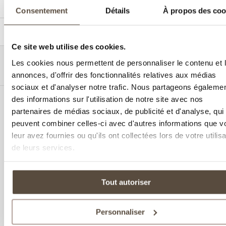
Hôtel Garrigae Domaine de l’Esterel
Consentement
Détails
À propos des coo
Choisissez votre
Données
Confirmation
1
2
3
séjour
personnelles
Ce site web utilise des cookies.
Les cookies nous permettent de personnaliser le contenu et 
ine de l’Esterel
24 juin — 25 juin
2 adultes · 1 chambre
annonces, d'offrir des fonctionnalités relatives aux médias
sociaux et d'analyser notre trafic. Nous partageons égaleme
des informations sur l'utilisation de notre site avec nos
partenaires de médias sociaux, de publicité et d'analyse, qui
peuvent combiner celles-ci avec d'autres informations que v
Oops! Quelque chose s'est mal passé.Veuillez
leur avez fournies ou qu'ils ont collectées lors de votre utilisa
réessayer plus tard.
de leurs services.
© 2026 Le Domaine du golf
Tous droits
Politique De
Powered
mirai
de l'Esterel, SARL.
réservés.
Confidentialité
by
Tout autoriser
Personnaliser