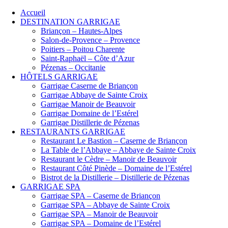
Accueil
DESTINATION GARRIGAE
Briançon – Hautes-Alpes
Salon-de-Provence – Provence
Poitiers – Poitou Charente
Saint-Raphaël – Côte d’Azur
Pézenas – Occitanie
HÔTELS GARRIGAE
Garrigae Caserne de Briançon
Garrigae Abbaye de Sainte Croix
Garrigae Manoir de Beauvoir
Garrigae Domaine de l’Estérel
Garrigae Distillerie de Pézenas
RESTAURANTS GARRIGAE
Restaurant Le Bastion – Caserne de Briançon
La Table de l’Abbaye – Abbaye de Sainte Croix
Restaurant le Cèdre – Manoir de Beauvoir
Restaurant Côté Pinède – Domaine de l’Estérel
Bistrot de la Distillerie – Distillerie de Pézenas
GARRIGAE SPA
Garrigae SPA – Caserne de Briançon
Garrigae SPA – Abbaye de Sainte Croix
Garrigae SPA – Manoir de Beauvoir
Garrigae SPA – Domaine de l’Estérel