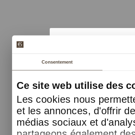
Manage cookie prefer
On our website, we use 
Consentement
for analytical purposes 
personalizing content b
Ce site web utilise des c
offering social media f
Les cookies nous permette
personalized advertisin
from your browsing hab
et les annonces, d'offrir d
analytical or advertisin
médias sociaux et d'analys
By clicking
here
you can
partageons également des i