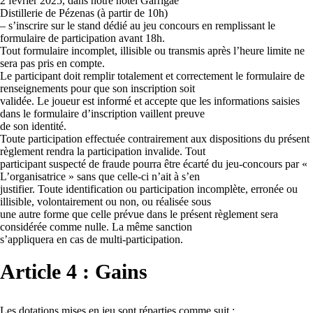
2 février 2025, dans notre hôtel Garrigae
Distillerie de Pézenas (à partir de 10h)
– s’inscrire sur le stand dédié au jeu concours en remplissant le
formulaire de participation avant 18h.
Tout formulaire incomplet, illisible ou transmis après l’heure limite ne
sera pas pris en compte.
Le participant doit remplir totalement et correctement le formulaire de
renseignements pour que son inscription soit
validée. Le joueur est informé et accepte que les informations saisies
dans le formulaire d’inscription vaillent preuve
de son identité.
Toute participation effectuée contrairement aux dispositions du présent
règlement rendra la participation invalide. Tout
participant suspecté de fraude pourra être écarté du jeu-concours par «
L’organisatrice » sans que celle-ci n’ait à s’en
justifier. Toute identification ou participation incomplète, erronée ou
illisible, volontairement ou non, ou réalisée sous
une autre forme que celle prévue dans le présent règlement sera
considérée comme nulle. La même sanction
s’appliquera en cas de multi-participation.
Article 4 : Gains
Les dotations mises en jeu sont réparties comme suit :