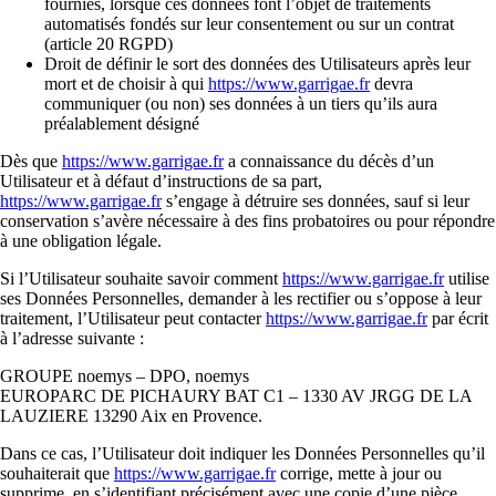
fournies, lorsque ces données font l’objet de traitements
automatisés fondés sur leur consentement ou sur un contrat
(article 20 RGPD)
Droit de définir le sort des données des Utilisateurs après leur
mort et de choisir à qui
https://www.garrigae.fr
devra
communiquer (ou non) ses données à un tiers qu’ils aura
préalablement désigné
Dès que
https://www.garrigae.fr
a connaissance du décès d’un
Utilisateur et à défaut d’instructions de sa part,
https://www.garrigae.fr
s’engage à détruire ses données, sauf si leur
conservation s’avère nécessaire à des fins probatoires ou pour répondre
à une obligation légale.
Si l’Utilisateur souhaite savoir comment
https://www.garrigae.fr
utilise
ses Données Personnelles, demander à les rectifier ou s’oppose à leur
traitement, l’Utilisateur peut contacter
https://www.garrigae.fr
par écrit
à l’adresse suivante :
GROUPE noemys – DPO, noemys
EUROPARC DE PICHAURY BAT C1 – 1330 AV JRGG DE LA
LAUZIERE 13290 Aix en Provence.
Dans ce cas, l’Utilisateur doit indiquer les Données Personnelles qu’il
souhaiterait que
https://www.garrigae.fr
corrige, mette à jour ou
supprime, en s’identifiant précisément avec une copie d’une pièce