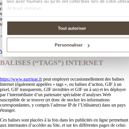
leur avez fournies ou qu'ils ont collectées lors de votre utilisa
site puisse les utiliser. Vous pouvez à tout moment désactiver ces
de leurs services.
cookies et ce gratuitement à partir des possibilités de désactivation qui
vous sont offertes et rappelées ci-après, sachant que cela peut réduire
ou empêcher l’accessibilité à tout ou partie des Services proposés par le
site.
Tout autoriser
« COOKIES »
Personnaliser
Voir notre section sur les cookies
BALISES (“TAGS”) INTERNET
https://www.garrigae.fr
peut employer occasionnellement des balises
Internet (également appelées « tags », ou balises d’action, GIF à un
pixel, GIF transparents, GIF invisibles et GIF un à un) et les déployer
par l’intermédiaire d’un partenaire spécialiste d’analyses Web
susceptible de se trouver (et donc de stocker les informations
correspondantes, y compris l’adresse IP de l’Utilisateur) dans un pays
étranger.
Ces balises sont placées à la fois dans les publicités en ligne permettant
aux internautes d’accéder au Site, et sur les différentes pages de celui-