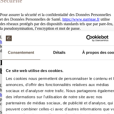
Sécurité
Pour assurer la sécurité et la confidentialité des Données Personnelles
et des Données Personnelles de Santé,
https://www.garrigae.fr
utilise
des réseaux protégés par des dispositifs standards tels que par pare-feu,
la pseudonymisation, l’encryption et mot de passe.
Lors du traitement des Données Personnelles,
https://www.garrigae.fr
prend toutes les mesures raisonnables visant à
les protéger contre toute perte, utilisation détournée, accès non autorisé,
divulgation, altération ou destruction.
Consentement
Détails
À propos des coo
Liens hypertextes « cookies » et
balises (“tags”) internet
Ce site web utilise des cookies.
Les cookies nous permettent de personnaliser le contenu et 
annonces, d'offrir des fonctionnalités relatives aux médias
Le site
https://www.garrigae.fr
contient un certain nombre de liens
hypertextes vers d’autres sites, mis en place avec l’autorisation de
sociaux et d'analyser notre trafic. Nous partageons égaleme
https://www.garrigae.fr
. Cependant,
https://www.garrigae.fr
n’a pas la
des informations sur l'utilisation de notre site avec nos
possibilité de vérifier le contenu des sites ainsi visités, et n’assumera en
partenaires de médias sociaux, de publicité et d'analyse, qui
conséquence aucune responsabilité de ce fait.
peuvent combiner celles-ci avec d'autres informations que v
Sauf si vous décidez de désactiver les cookies, vous acceptez que le