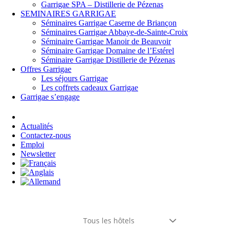
Garrigae SPA – Distillerie de Pézenas
SEMINAIRES GARRIGAE
Séminaires Garrigae Caserne de Briançon
Séminaires Garrigae Abbaye-de-Sainte-Croix
Séminaire Garrigae Manoir de Beauvoir
Séminaire Garrigae Domaine de l’Estérel
Séminaire Garrigae Distillerie de Pézenas
Offres Garrigae
Les séjours Garrigae
Les coffrets cadeaux Garrigae
Garrigae s’engage
Se connecter
Actualités
Contactez-nous
Emploi
Newsletter
Tous les hôtels