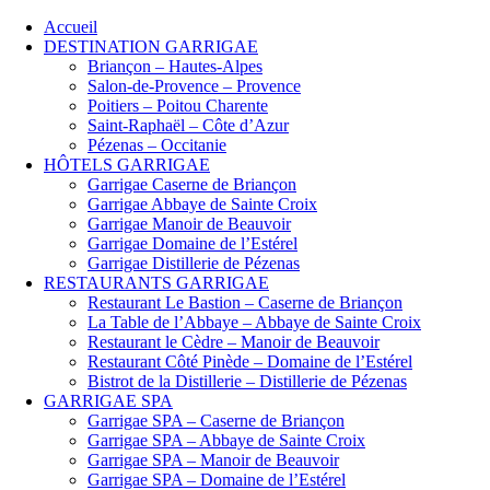
Accueil
DESTINATION GARRIGAE
Briançon – Hautes-Alpes
Salon-de-Provence – Provence
Poitiers – Poitou Charente
Saint-Raphaël – Côte d’Azur
Pézenas – Occitanie
HÔTELS GARRIGAE
Garrigae Caserne de Briançon
Garrigae Abbaye de Sainte Croix
Garrigae Manoir de Beauvoir
Garrigae Domaine de l’Estérel
Garrigae Distillerie de Pézenas
RESTAURANTS GARRIGAE
Restaurant Le Bastion – Caserne de Briançon
La Table de l’Abbaye – Abbaye de Sainte Croix
Restaurant le Cèdre – Manoir de Beauvoir
Restaurant Côté Pinède – Domaine de l’Estérel
Bistrot de la Distillerie – Distillerie de Pézenas
GARRIGAE SPA
Garrigae SPA – Caserne de Briançon
Garrigae SPA – Abbaye de Sainte Croix
Garrigae SPA – Manoir de Beauvoir
Garrigae SPA – Domaine de l’Estérel