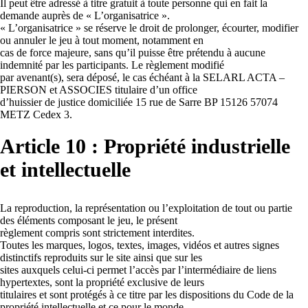
Il peut être adressé à titre gratuit à toute personne qui en fait la
demande auprès de « L’organisatrice ».
« L’organisatrice » se réserve le droit de prolonger, écourter, modifier
ou annuler le jeu à tout moment, notamment en
cas de force majeure, sans qu’il puisse être prétendu à aucune
indemnité par les participants. Le règlement modifié
par avenant(s), sera déposé, le cas échéant à la SELARL ACTA –
PIERSON et ASSOCIES titulaire d’un office
d’huissier de justice domiciliée 15 rue de Sarre BP 15126 57074
METZ Cedex 3.
Article 10 : Propriété industrielle
et intellectuelle
La reproduction, la représentation ou l’exploitation de tout ou partie
des éléments composant le jeu, le présent
règlement compris sont strictement interdites.
Toutes les marques, logos, textes, images, vidéos et autres signes
distinctifs reproduits sur le site ainsi que sur les
sites auxquels celui-ci permet l’accès par l’intermédiaire de liens
hypertextes, sont la propriété exclusive de leurs
titulaires et sont protégés à ce titre par les dispositions du Code de la
propriété intellectuelle et ce pour le monde