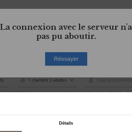
La connexion avec le serveur n'a
pas pu aboutir.
Réssayer
1 chambre 2 adultes
 cookie preferences
Détails
site, we use our own and third-party cookies for analytical
ng web traffic, personalizing content based on your preferen