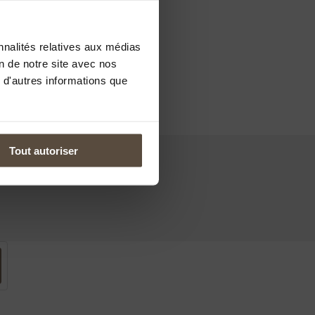
ising
are
nnalités relatives aux médias
tion about
on de notre site avec nos
 d'autres informations que
Accept
Tout autoriser