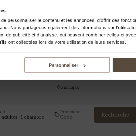
social media functions, and showing you personalized advert
a profile created from your browsing habits. We may also sh
ies.
 or advertising information with third parties.
e personnaliser le contenu et les annonces, d'offrir des fonctio
ng
here
you can manage your consent and find more informa
rafic. Nous partageons également des informations sur l'utilisati
s we use.
, de publicité et d'analyse, qui peuvent combiner celles-ci avec
ils ont collectées lors de votre utilisation de leurs services.
Reject
Personnaliser
Terms of Sales
|
Legal Notice
|
Privacy policy
©Garrigae
ui
Promotion
Recherche
 adultes · 1 chambre