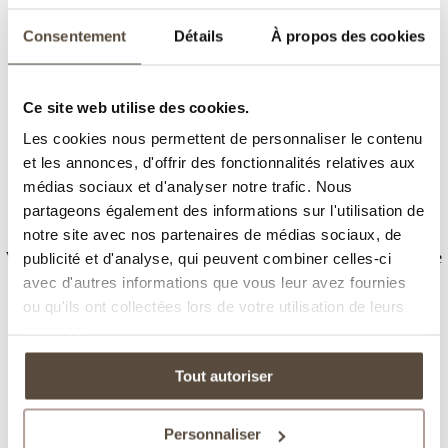
Consentement
Détails
À propos des cookies
Wir möchten Sie darüber informieren, dass das
Hôtel GARRIGAE
Ce site web utilise des cookies.
Villa La Florangerie
ab sofort nicht mehr zur
Noemys | Garrigae
Gruppe
gehört.
Les cookies nous permettent de personnaliser le contenu
et les annonces, d'offrir des fonctionnalités relatives aux
Für jede neue Reservierung oder Anfrage zu diesem Haus bitten wir
médias sociaux et d'analyser notre trafic. Nous
Sie, die neue offizielle Website zu besuchen:
partageons également des informations sur l'utilisation de
www.villalaflorangerie.com
notre site avec nos partenaires de médias sociaux, de
Wir danken Ihnen für Ihr Vertrauen und stehen Ihnen weiterhin gerne
publicité et d'analyse, qui peuvent combiner celles-ci
zur Verfügung, um Sie in unseren anderen Garrigae-Häusern
avec d'autres informations que vous leur avez fournies
willkommen zu heißen.
ou qu'ils ont collectées lors de votre utilisation de leurs
services.
Garrigae Hotels entdecken
Tout autoriser
Garrigae
Personnaliser
Distillerie de Pézenas