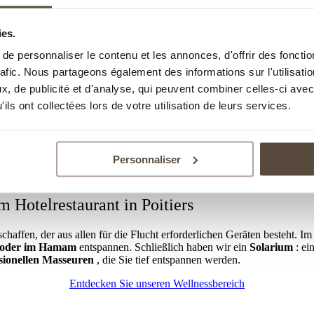
 der Ruhe inmitten eines Obstgartens. Verbringen Sie Zeit in unseren
 Dienstleistungen, die Sie mit ihrer Qualität begeistern werden. Unser
ie Ihr Auto bequem arrangieren können.
ies.
Entdecken Sie unsere Zimmer
e personnaliser le contenu et les annonces, d'offrir des fonctio
rafic. Nous partageons également des informations sur l'utilisati
, de publicité et d'analyse, qui peuvent combiner celles-ci avec
ils ont collectées lors de votre utilisation de leurs services.
aurant
traditionelle Küche mit vielen Aromen
neu entdecken. Alle un
schmack zu bieten. Dank unseres
Menüs, das sich mit den Jahreszeite
em
Chef Sébastien Raimbault
, großartigen französischen Köchen, vorg
Personnaliser
Entdecken Sie das Restaurant
m Hotelrestaurant in Poitiers
schaffen, der aus allen für die Flucht erforderlichen Geräten besteht.
 oder im Hamam
entspannen. Schließlich haben wir ein
Solarium
: ei
sionellen Masseuren
, die Sie tief entspannen werden.
Entdecken Sie unseren Wellnessbereich