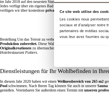
im Jahr 2018 auf den neuesten Stand gebracht. Entdecken Sie eine Welt
Jedes verfügt über ein eigenes Bad oder eine Dusche sowie viele andere
verfügen wir über kostenlose
private Parkplätze im Freien
, damit S
Ce site web utilise des cook
Les cookies nous permettent d
sociaux et d'analyser notre t
partenaires de médias sociaux
vous leur avez fournies ou qu'
Bestellung Um das Terroir zu verbessern, können Sie in unserem Rest
Produktion zubereitet.
Diese Wahl liegt darin, Ihnen den besten Ge
Originalkreationen
zu überraschen. Diese Karten werden von unser
Hotelrestaurant Poitiers.
Dienstleistungen für Ihr Wohlbefinden in Ihre
In diesem Jahr 2020 haben wir einen
Wellnessbereich von 265 m2
ge
Pool
schwimmen. Nach Ihrem Tag können Sie auch in unserer
Sauna
genießen. Vereinbaren Sie außerdem einen Termin mit
unseren profes