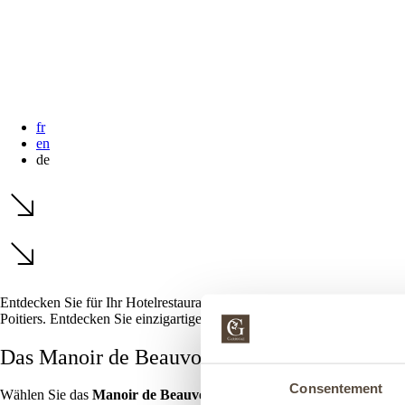
changing
dates.
fr
en
de
Entdecken Sie für Ihr
Hotelrestaurant Poitiers das Manoir de Beauvoir
Poitiers. Entdecken Sie einzigartige Aromen dank des Restaurants „Le
Das Manoir de Beauvoir, eine einzigartige Kuli
Consentement
Wählen Sie das
Manoir de Beauvoir
für Ihren Aufenthalt in Poitiers