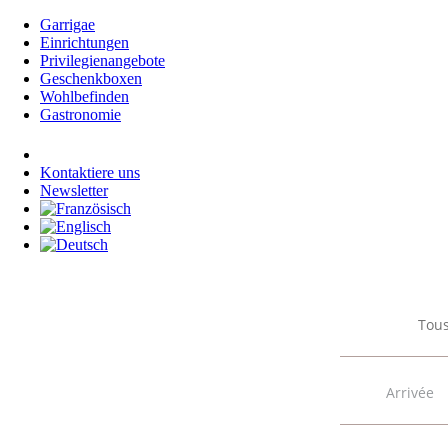
Garrigae
Einrichtungen
Privilegienangebote
Geschenkboxen
Wohlbefinden
Gastronomie
Anmeldung
Kontaktiere uns
Newsletter
Tous
Press
the