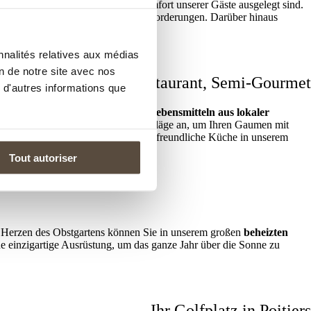
45 Zimmern
, die ganz auf den Komfort unserer Gäste ausgelegt sind.
Zimmerservice
erfüllt alle Ihre Anforderungen. Darüber hinaus
nnalités relatives aux médias
on de notre site avec nos
Le Cèdre Restaurant, Semi-Gourmet
 d'autres informations que
sere Gerichte werden mit
frischen Lebensmitteln aus lokaler
n ändert
, passen wir unsere Vorschläge an, um Ihren Gaumen mit
estellt. Es fördert authentische und freundliche Küche in unserem
Tout autoriser
 Im Herzen des Obstgartens können Sie in unserem großen
beheizten
ne einzigartige Ausrüstung, um das ganze Jahr über die Sonne zu
Ihr Golfplatz in Poitiers