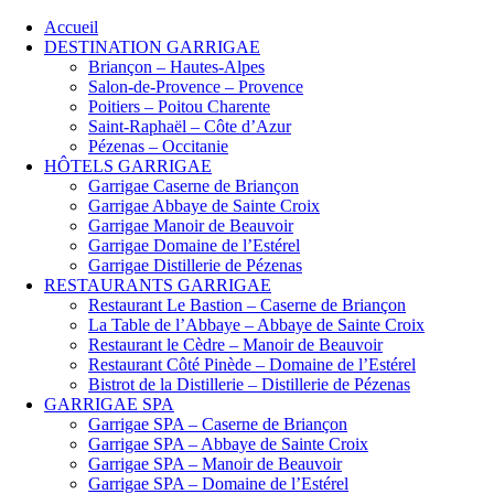
Accueil
DESTINATION GARRIGAE
Briançon – Hautes-Alpes
Salon-de-Provence – Provence
Poitiers – Poitou Charente
Saint-Raphaël – Côte d’Azur
Pézenas – Occitanie
HÔTELS GARRIGAE
Garrigae Caserne de Briançon
Garrigae Abbaye de Sainte Croix
Garrigae Manoir de Beauvoir
Garrigae Domaine de l’Estérel
Garrigae Distillerie de Pézenas
RESTAURANTS GARRIGAE
Restaurant Le Bastion – Caserne de Briançon
La Table de l’Abbaye – Abbaye de Sainte Croix
Restaurant le Cèdre – Manoir de Beauvoir
Restaurant Côté Pinède – Domaine de l’Estérel
Bistrot de la Distillerie – Distillerie de Pézenas
GARRIGAE SPA
Garrigae SPA – Caserne de Briançon
Garrigae SPA – Abbaye de Sainte Croix
Garrigae SPA – Manoir de Beauvoir
Garrigae SPA – Domaine de l’Estérel