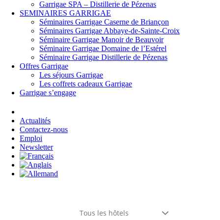
Garrigae SPA – Distillerie de Pézenas
SEMINAIRES GARRIGAE
Séminaires Garrigae Caserne de Briançon
Séminaires Garrigae Abbaye-de-Sainte-Croix
Séminaire Garrigae Manoir de Beauvoir
Séminaire Garrigae Domaine de l’Estérel
Séminaire Garrigae Distillerie de Pézenas
Offres Garrigae
Les séjours Garrigae
Les coffrets cadeaux Garrigae
Garrigae s’engage
Se connecter
Actualités
Contactez-nous
Emploi
Newsletter
Tous les hôtels