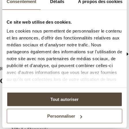
Consentement
Détails
À propos des cookies
Ce site web utilise des cookies.
Les cookies nous permettent de personnaliser le contenu
et les annonces, d'offrir des fonctionnalités relatives aux
médias sociaux et d'analyser notre trafic. Nous
partageons également des informations sur l'utilisation de
notre site avec nos partenaires de médias sociaux, de
publicité et d'analyse, qui peuvent combiner celles-ci
Refine your search
avec d'autres informations que vous leur avez fournies
ou qu'ils ont collectées lors de votre utilisation de leurs
Garrigae establishments
services.
Caserne de Briançon & Spa
Manoir de Beauvoir
Tout autoriser
Domaine de l'Esterel & Spa in Saint-Raphaël
Book your event
Distillerie de Pézenas
Personnaliser
Wellness area
Contact us