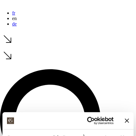
fr
en
de