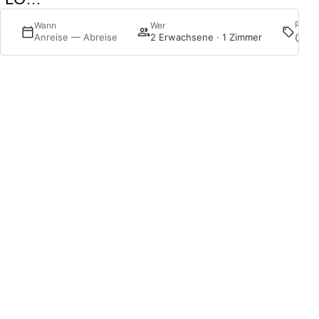
Prom
Wann
Wer
s
Anreise — Abreise
2 Erwachsene · 1 Zimmer