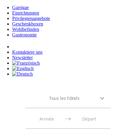
Garrigae
Einrichtungen
Privilegienangebote
Geschenkboxen
Wohlbefinden
Gastronomie
Anmeldung
Kontaktiere uns
Newsletter
Tous les hôtels
Press
Press
the
the