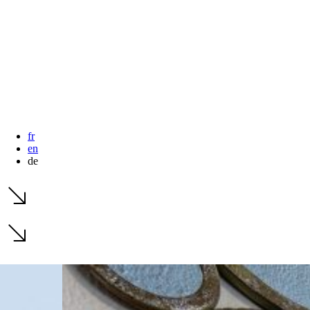
fr
en
de