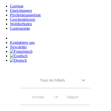
Garrigae
Einrichtungen
Privilegienangebote
Geschenkboxen
Wohlbefinden
Gastronomie
Anmeldung
Kontaktiere uns
Newsletter
Tous les hôtels
Press
Press
the
the