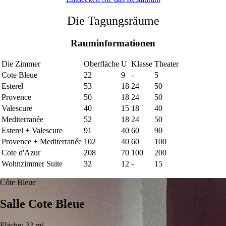
Die Tagungsräume
Rauminformationen
Die Zimmer
Oberfläche
U
Klasse
Theater
Cote Bleue
22
9
-
5
Esterel
53
18
24
50
Provence
50
18
24
50
Valescure
40
15
18
40
Mediterranée
52
18
24
50
Esterel + Valescure
91
40
60
90
Provence + Mediterranée
102
40
60
100
Cote d'Azur
208
70
100
200
Wohnzimmer Suite
32
12
-
15
Côte Bleue
Salle Cote Bleue
Fläche: 22 m²