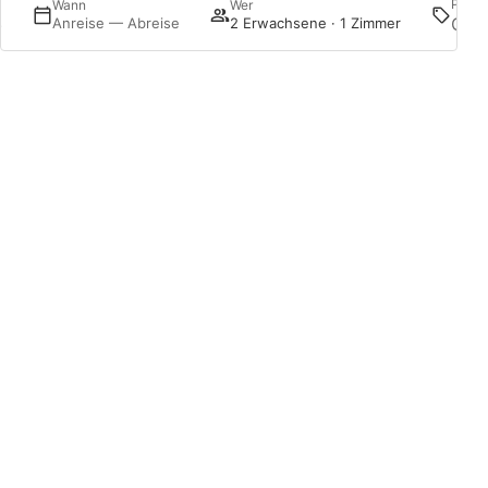
Prom
Wann
Wer
s
Anreise — Abreise
2 Erwachsene · 1 Zimmer