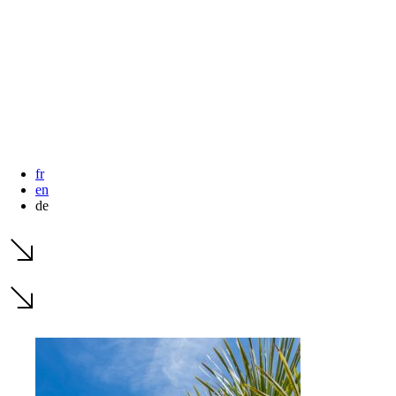
fr
en
de