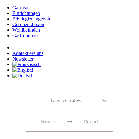
Garrigae
Einrichtungen
Privilegienangebote
Geschenkboxen
Wohlbefinden
Gastronomie
Anmeldung
Kontaktiere uns
Newsletter
Tous les hôtels
Press
Press
the
the