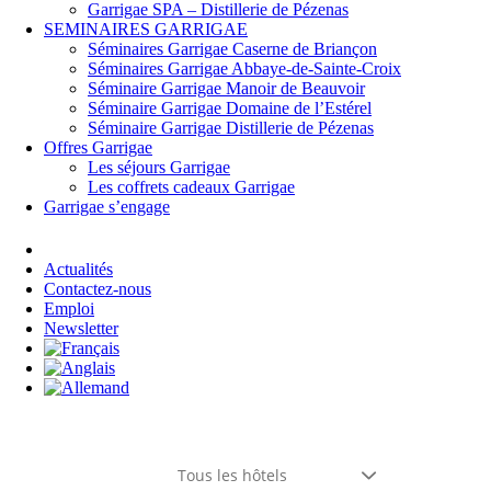
Garrigae SPA – Distillerie de Pézenas
SEMINAIRES GARRIGAE
Séminaires Garrigae Caserne de Briançon
Séminaires Garrigae Abbaye-de-Sainte-Croix
Séminaire Garrigae Manoir de Beauvoir
Séminaire Garrigae Domaine de l’Estérel
Séminaire Garrigae Distillerie de Pézenas
Offres Garrigae
Les séjours Garrigae
Les coffrets cadeaux Garrigae
Garrigae s’engage
Se connecter
Actualités
Contactez-nous
Emploi
Newsletter
Tous les hôtels