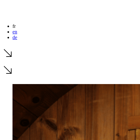
fr
en
de