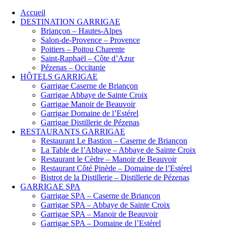
Accueil
DESTINATION GARRIGAE
Briançon – Hautes-Alpes
Salon-de-Provence – Provence
Poitiers – Poitou Charente
Saint-Raphaël – Côte d’Azur
Pézenas – Occitanie
HÔTELS GARRIGAE
Garrigae Caserne de Briançon
Garrigae Abbaye de Sainte Croix
Garrigae Manoir de Beauvoir
Garrigae Domaine de l’Estérel
Garrigae Distillerie de Pézenas
RESTAURANTS GARRIGAE
Restaurant Le Bastion – Caserne de Briançon
La Table de l’Abbaye – Abbaye de Sainte Croix
Restaurant le Cèdre – Manoir de Beauvoir
Restaurant Côté Pinède – Domaine de l’Estérel
Bistrot de la Distillerie – Distillerie de Pézenas
GARRIGAE SPA
Garrigae SPA – Caserne de Briançon
Garrigae SPA – Abbaye de Sainte Croix
Garrigae SPA – Manoir de Beauvoir
Garrigae SPA – Domaine de l’Estérel