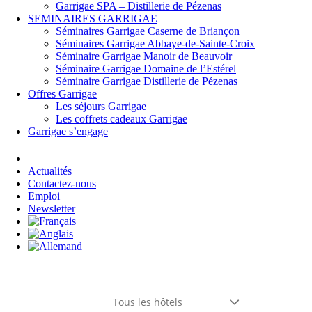
Garrigae SPA – Distillerie de Pézenas
SEMINAIRES GARRIGAE
Séminaires Garrigae Caserne de Briançon
Séminaires Garrigae Abbaye-de-Sainte-Croix
Séminaire Garrigae Manoir de Beauvoir
Séminaire Garrigae Domaine de l’Estérel
Séminaire Garrigae Distillerie de Pézenas
Offres Garrigae
Les séjours Garrigae
Les coffrets cadeaux Garrigae
Garrigae s’engage
Se connecter
Actualités
Contactez-nous
Emploi
Newsletter
Tous les hôtels