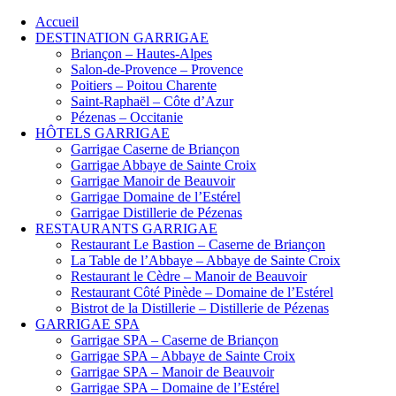
Accueil
DESTINATION GARRIGAE
Briançon – Hautes-Alpes
Salon-de-Provence – Provence
Poitiers – Poitou Charente
Saint-Raphaël – Côte d’Azur
Pézenas – Occitanie
HÔTELS GARRIGAE
Garrigae Caserne de Briançon
Garrigae Abbaye de Sainte Croix
Garrigae Manoir de Beauvoir
Garrigae Domaine de l’Estérel
Garrigae Distillerie de Pézenas
RESTAURANTS GARRIGAE
Restaurant Le Bastion – Caserne de Briançon
La Table de l’Abbaye – Abbaye de Sainte Croix
Restaurant le Cèdre – Manoir de Beauvoir
Restaurant Côté Pinède – Domaine de l’Estérel
Bistrot de la Distillerie – Distillerie de Pézenas
GARRIGAE SPA
Garrigae SPA – Caserne de Briançon
Garrigae SPA – Abbaye de Sainte Croix
Garrigae SPA – Manoir de Beauvoir
Garrigae SPA – Domaine de l’Estérel