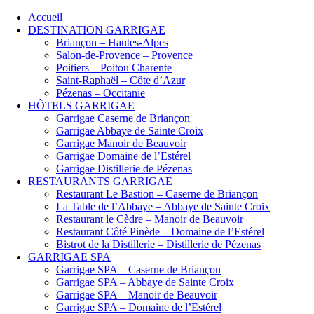
Accueil
DESTINATION GARRIGAE
Briançon – Hautes-Alpes
Salon-de-Provence – Provence
Poitiers – Poitou Charente
Saint-Raphaël – Côte d’Azur
Pézenas – Occitanie
HÔTELS GARRIGAE
Garrigae Caserne de Briançon
Garrigae Abbaye de Sainte Croix
Garrigae Manoir de Beauvoir
Garrigae Domaine de l’Estérel
Garrigae Distillerie de Pézenas
RESTAURANTS GARRIGAE
Restaurant Le Bastion – Caserne de Briançon
La Table de l’Abbaye – Abbaye de Sainte Croix
Restaurant le Cèdre – Manoir de Beauvoir
Restaurant Côté Pinède – Domaine de l’Estérel
Bistrot de la Distillerie – Distillerie de Pézenas
GARRIGAE SPA
Garrigae SPA – Caserne de Briançon
Garrigae SPA – Abbaye de Sainte Croix
Garrigae SPA – Manoir de Beauvoir
Garrigae SPA – Domaine de l’Estérel