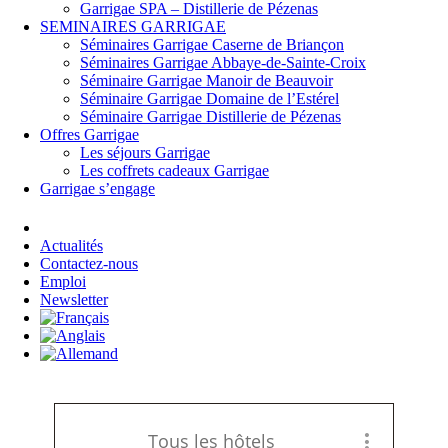
Garrigae SPA – Distillerie de Pézenas
SEMINAIRES GARRIGAE
Séminaires Garrigae Caserne de Briançon
Séminaires Garrigae Abbaye-de-Sainte-Croix
Séminaire Garrigae Manoir de Beauvoir
Séminaire Garrigae Domaine de l’Estérel
Séminaire Garrigae Distillerie de Pézenas
Offres Garrigae
Les séjours Garrigae
Les coffrets cadeaux Garrigae
Garrigae s’engage
Se connecter
Actualités
Contactez-nous
Emploi
Newsletter
Tous les hôtels