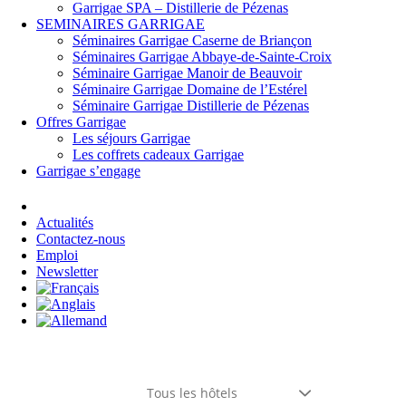
Garrigae SPA – Distillerie de Pézenas
SEMINAIRES GARRIGAE
Séminaires Garrigae Caserne de Briançon
Séminaires Garrigae Abbaye-de-Sainte-Croix
Séminaire Garrigae Manoir de Beauvoir
Séminaire Garrigae Domaine de l’Estérel
Séminaire Garrigae Distillerie de Pézenas
Offres Garrigae
Les séjours Garrigae
Les coffrets cadeaux Garrigae
Garrigae s’engage
Se connecter
Actualités
Contactez-nous
Emploi
Newsletter
Tous les hôtels