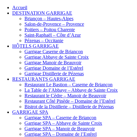
Accueil
DESTINATION GARRIGAE
Briançon – Hautes-Alpes
Salon-de-Provence – Provence
Poitiers – Poitou Charente
Saint-Raphaël – Côte d’Azur
Pézenas – Occitanie
HÔTELS GARRIGAE
Garrigae Caserne de Briançon
Garrigae Abbaye de Sainte Croix
Garrigae Manoir de Beauvoir
Garrigae Domaine de l’Estérel
Garrigae Distillerie de Pézenas
RESTAURANTS GARRIGAE
Restaurant Le Bastion – Caserne de Briançon
La Table de l’Abbaye – Abbaye de Sainte Croix
Restaurant le Cèdre – Manoir de Beauvoir
Restaurant Côté Pinède – Domaine de l’Estérel
Bistrot de la Distillerie – Distillerie de Pézenas
GARRIGAE SPA
Garrigae SPA – Caserne de Briançon
Garrigae SPA – Abbaye de Sainte Croix
Garrigae SPA – Manoir de Beauvoir
Garrigae SPA – Domaine de l’Estérel