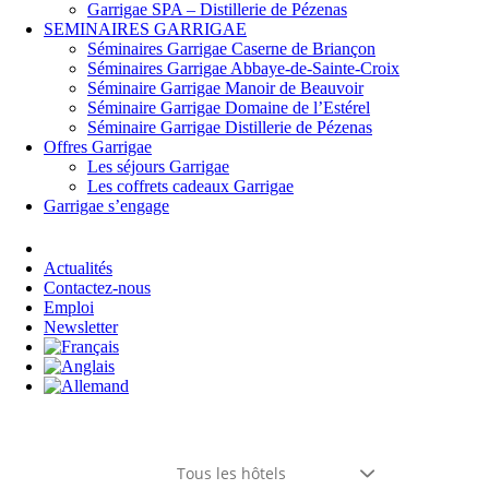
Garrigae SPA – Distillerie de Pézenas
SEMINAIRES GARRIGAE
Séminaires Garrigae Caserne de Briançon
Séminaires Garrigae Abbaye-de-Sainte-Croix
Séminaire Garrigae Manoir de Beauvoir
Séminaire Garrigae Domaine de l’Estérel
Séminaire Garrigae Distillerie de Pézenas
Offres Garrigae
Les séjours Garrigae
Les coffrets cadeaux Garrigae
Garrigae s’engage
Se connecter
Actualités
Contactez-nous
Emploi
Newsletter
Tous les hôtels