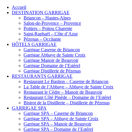
Accueil
DESTINATION GARRIGAE
Briançon – Hautes-Alpes
Salon-de-Provence – Provence
Poitiers – Poitou Charente
Saint-Raphaël – Côte d’Azur
Pézenas – Occitanie
HÔTELS GARRIGAE
Garrigae Caserne de Briançon
Garrigae Abbaye de Sainte Croix
Garrigae Manoir de Beauvoir
Garrigae Domaine de l’Estérel
Garrigae Distillerie de Pézenas
RESTAURANTS GARRIGAE
Restaurant Le Bastion – Caserne de Briançon
La Table de l’Abbaye – Abbaye de Sainte Croix
Restaurant le Cèdre – Manoir de Beauvoir
Restaurant Côté Pinède – Domaine de l’Estérel
Bistrot de la Distillerie – Distillerie de Pézenas
GARRIGAE SPA
Garrigae SPA – Caserne de Briançon
Garrigae SPA – Abbaye de Sainte Croix
Garrigae SPA – Manoir de Beauvoir
Garrigae SPA – Domaine de l’Estérel