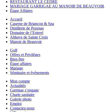
RESTAURANT LE CÈDRE
MARIAGE GARRIGAE AU MANOIR DE BEAUVOIR
Étape Affaires
Accueil
Caserne de Briançon & Spa
Distillerie de Pezenas
Domaine de l’Esterel
Abbaye de Sainte Croix
Manoir de Beauvoir
Golf
Offres et Privilèges
Bien être
Étape affaires
Mariage
Séminaire et événements
Mon compte
Actualités
Garrigae s’engage
Charte sanitaire
Galerie photo
Emploi
Contactez-nous