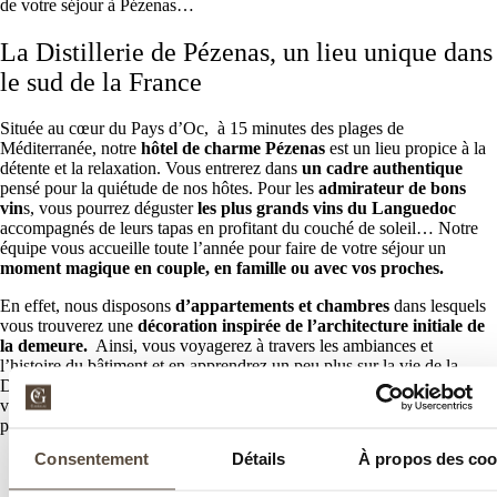
de votre séjour à Pézenas…
La Distillerie de Pézenas, un lieu unique dans
le sud de la France
Située au cœur du Pays d’Oc, à 15 minutes des plages de
Méditerranée, notre
hôtel de charme Pézenas
est un lieu propice à la
détente et la relaxation. Vous entrerez dans
un cadre authentique
pensé pour la quiétude de nos hôtes. Pour les
admirateur de bons
vin
s, vous pourrez déguster
les plus grands vins du Languedoc
accompagnés de leurs tapas en profitant du couché de soleil… Notre
équipe vous accueille toute l’année pour faire de votre séjour un
moment magique en couple, en famille ou avec vos proches.
En effet, nous disposons
d’appartements et chambres
dans lesquels
vous trouverez une
décoration inspirée de l’architecture initiale de
la demeure.
Ainsi, vous voyagerez à travers les ambiances et
l’histoire du bâtiment et en apprendrez un peu plus sur la vie de la
Distillerie. Entre salle de bain privative, jacuzzi et grands lits doubles,
vous pourrez vous détendre parmi nos nombreux services lors de votre
passage…
Consentement
Détails
À propos des coo