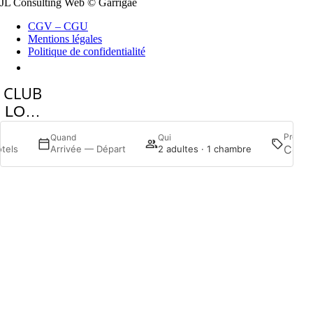
JL Consulting Web
© Garrigae
CGV – CGU
Mentions légales
Politique de confidentialité
Se connecter
LOGIN
Promot
Quand
Qui
ôtels
Arrivée — Départ
2 adultes · 1 chambre