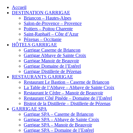
Accueil
DESTINATION GARRIGAE
Briançon – Hautes-Alpes
Salon-de-Provence – Provence
Poitiers – Poitou Charente
Saint-Raphaël – Côte d’Azur
Pézenas – Occitanie
HÔTELS GARRIGAE
Garrigae Caserne de Briançon
Garrigae Abbaye de Sainte Croix
Garrigae Manoir de Beauvoir
Garrigae Domaine de l’Estérel
Garrigae Distillerie de Pézenas
RESTAURANTS GARRIGAE
Restaurant Le Bastion – Caserne de Briançon
La Table de l’Abbaye – Abbaye de Sainte Croix
Restaurant le Cèdre – Manoir de Beauvoir
Restaurant Côté Pinède – Domaine de l’Estérel
Bistrot de la Distillerie – Distillerie de Pézenas
GARRIGAE SPA
Garrigae SPA – Caserne de Briançon
Garrigae SPA – Abbaye de Sainte Croix
Garrigae SPA – Manoir de Beauvoir
Garrigae SPA – Domaine de l’Estérel