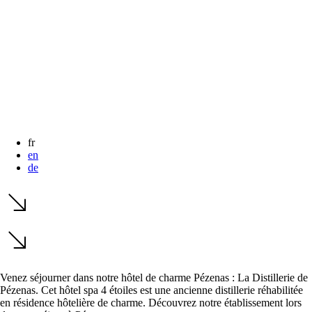
get
get
the
the
keyboard
keyboard
shortcuts
shortcuts
for
for
changing
changing
dates.
dates.
fr
en
de
Venez séjourner dans notre hôtel de charme Pézenas : La Distillerie de
Pézenas. Cet hôtel spa 4 étoiles est une ancienne distillerie réhabilitée
en résidence hôtelière de charme. Découvrez notre établissement lors