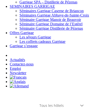
Garrigae SPA – Distillerie de Pézenas
SEMINAIRES GARRIGAE
Séminaires Garrigae Caserne de Briançon
Séminaires Garrigae Abbaye-de-Sainte-Croix
Séminaire Garrigae Manoir de Beauvoir
Séminaire Garrigae Domaine de l’Estérel
Séminaire Garrigae Distillerie de Pézenas
Offres Garrigae
Les séjours Garrigae
Les coffrets cadeaux Garrigae
Garrigae s’engage
Se connecter
Actualités
Contactez-nous
Emploi
Newsletter
Tous les hôtels