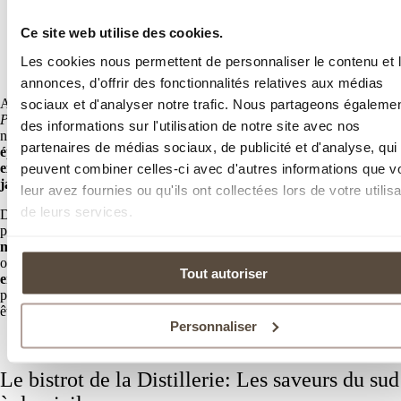
Découvrir nos chambres
Ce site web utilise des cookies.
Spa, restaurant gastronomique... des services
Les cookies nous permettent de personnaliser le contenu et 
uniques pensés pour vous.
annonces, d'offrir des fonctionnalités relatives aux médias
sociaux et d'analyser notre trafic. Nous partageons égaleme
Afin de passer des
moments inoubliables
dans notre
hôtel de charme
Pézenas
, le Distillerie de Pézenas vous propose ses services. Le spa de
des informations sur l'utilisation de notre site avec nos
notre établissement
mêle modernité et tradition avec un décor
partenaires de médias sociaux, de publicité et d'analyse, qui
épuré
. Vous pourrez vous exercer dans notre
couloir de nage
peuvent combiner celles-ci avec d'autres informations que v
extérieur chauffée,
puis vous détendre dans notre
hammam et
jacuzzi
.
leur avez fournies ou qu'ils ont collectées lors de votre utilisa
de leurs services.
De plus, nous disposons de
deux salles de soins individuelles
ou vous
profiterez des soins uniques qu’offrent nos masseurs… Notre
soin
multi-sensoriel
effectué sur le visage et l’ensemble du corps vous
offrira un moment hors du temps. Entre
effleurages, mouvements
Tout autoriser
enveloppants et points d’acupression,
vous bénéficierez d’une
profonde
relaxation physiques et psychique
. Venez goûter au bien
être à la Distillerie de Pézenas …
Personnaliser
Découvrir l'Espace Bien-Etre
Le bistrot de la Distillerie: Les saveurs du sud